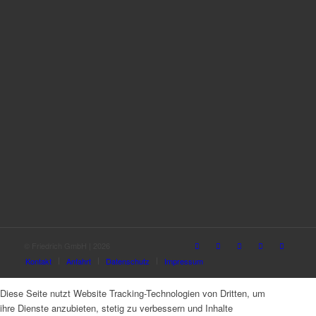
© Friedrich GmbH | 2026
Kontakt
Anfahrt
Datenschutz
Impressum
Diese Seite nutzt Website Tracking-Technologien von Dritten, um
ihre Dienste anzubieten, stetig zu verbessern und Inhalte