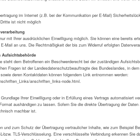
ertragung im Internet (z.B. bei der Kommunikation per E-Mail) Sicherheitslü
ritte ist nicht möglich
nverarbeitung
r mit Ihrer ausdrücklichen Einwilligung möglich. Sie können eine bereits ertei
r E-Mail an uns. Die Rechtmäßigkeit der bis zum Widerruf erfolgten Datenverar
n Aufsichtsbehörde
ße steht dem Betroffenen ein Beschwerderecht bei der zuständigen Aufsichts
ichen Fragen ist der Landesdatenschutzbeauftragte des Bundeslandes, in dem
n sowie deren Kontaktdaten können folgendem Link entnommen werden:
schriften_Links/anschriften_links-node.html.
Grundlage Ihrer Einwilligung oder in Erfüllung eines Vertrags automatisiert ver
ormat aushändigen zu lassen. Sofern Sie die direkte Übertragung der Daten 
echnisch machbar ist.
en und zum Schutz der Übertragung vertraulicher Inhalte, wie zum Beispiel Be
SL-bzw. TLS-Verschlüsselung. Eine verschlüsselte Verbindung erkennen Sie d