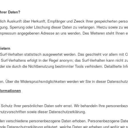
hrer Daten?
tlich Auskunft über Herkunft, Empfänger und Zweck Ihrer gespeicherten pers
igung, Sperrung oder Löschung dieser Daten zu verlangen. Hierzu sowie zu 
m Impressum angegebenen Adresse an uns wenden. Des Weiteren steht Ihnen e
ietern
urf-Verhalten statistisch ausgewertet werden. Das geschieht vor allem mit 
urf-Verhaltens erfolgt in der Regel anonym; das Surf-Verhalten kann nicht zu
r sie durch die Nichtbenutzung bestimmter Tools verhindern. Detaillierte Inf
n. Über die Widerspruchsmöglichkeiten werden wir Sie in dieser Datenschutze
nformationen
 Schutz Ihrer persönlichen Daten sehr ernst. Wir behandeln Ihre personenbez
utzvorschriften sowie dieser Datenschutzerklärung.
den verschiedene personenbezogene Daten erhoben. Personenbezogene Daten 
ende Datenschutzerklärung erläutert, welche Daten wir erheben und wofür wir s