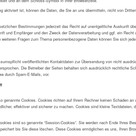
echselt und an dem Schloss-Symbol in Ihrer Browserzeile.
aktiviert ist, können die Daten, die Sie an uns übermitteln, nicht von Dritte
tzlichen Bestimmungen jederzeit das Recht auf unentgeltliche Auskunft übe
ft und Empfänger und den Zweck der Datenverarbeitung und ggf. ein Recht a
u weiteren Fragen zum Thema personenbezogene Daten können Sie sich jeder
umspflicht veröffentlichten Kontaktdaten zur Übersendung von nicht ausdrü
ersprochen. Die Betreiber der Seiten behalten sich ausdrücklich rechtliche Sch
wa durch Spam-E-Mails, vor.
te
 so genannte Cookies. Cookies richten auf Ihrem Rechner keinen Schaden an 
licher, effektiver und sicherer zu machen. Cookies sind kleine Textdateien,
ookies sind so genannte “Session-Cookies”. Sie werden nach Ende Ihres Be
speichert bis Sie diese löschen. Diese Cookies ermöglichen es uns, Ihren B