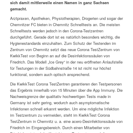
sich damit mittlerweile einen Namen in ganz Sachsen
gemacht.
Arztpraxen, Apotheken, Physiotherapien, Drogerien und sogar der
Chemnitzer FC bieten in Chemnitz Schnelltests an. Die meisten
Schnelltests werden jedoch in den Corona-Testzentren
durchgeführt. Gerade dort ist es natürlich besonders wichtig, die
Hygienestandards einzuhalten. Zum Schutz der Testenden im
Zentrum von Chemnitz setzt das neue Corona TestZentrum von
KwikkTest von Beginn an auf die Desinfektionssäulen von
Friedrich. Das Modell „Ice Grey“ in der neu eröffneten Anlaufstelle
für Testungen in der Südbahnstraße 14 ist nicht nur höchst
funktional, sondern auch optisch ansprechend.
Die KwikkTest Corona TestZentren garantieren den Testpersonen
das Ergebnis innerhalb von 15 Minuten über die App Immuny. Die
Nachweisgrenze der qualitativ hochwertigen Tests made in
Germany ist sehr gering, wodurch auch asymptomatische
Infektionen schnell erkannt werden. Um eine mögliche Infektion
im Testzentrum zu vermeiden, steht im KwikkTest Corona
TestZentrum in Chemnitz u. a. eine acero-Desinfektionssäule von
Friedrich im Eingangsbereich. Durch einen Mitarbeiter von