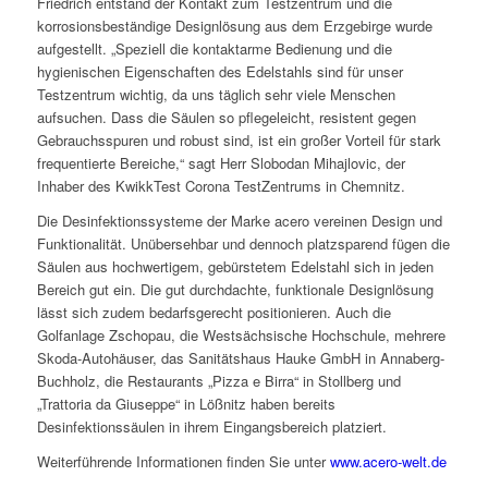
Friedrich entstand der Kontakt zum Testzentrum und die
korrosionsbeständige Designlösung aus dem Erzgebirge wurde
aufgestellt. „Speziell die kontaktarme Bedienung und die
hygienischen Eigenschaften des Edelstahls sind für unser
Testzentrum wichtig, da uns täglich sehr viele Menschen
aufsuchen. Dass die Säulen so pflegeleicht, resistent gegen
Gebrauchsspuren und robust sind, ist ein großer Vorteil für stark
frequentierte Bereiche,“ sagt Herr Slobodan Mihajlovic, der
Inhaber des KwikkTest Corona TestZentrums in Chemnitz.
Die Desinfektionssysteme der Marke acero vereinen Design und
Funktionalität. Unübersehbar und dennoch platzsparend fügen die
Säulen aus hochwertigem, gebürstetem Edelstahl sich in jeden
Bereich gut ein. Die gut durchdachte, funktionale Designlösung
lässt sich zudem bedarfsgerecht positionieren. Auch die
Golfanlage Zschopau, die Westsächsische Hochschule, mehrere
Skoda-Autohäuser, das Sanitätshaus Hauke GmbH in Annaberg-
Buchholz, die Restaurants „Pizza e Birra“ in Stollberg und
„Trattoria da Giuseppe“ in Lößnitz haben bereits
Desinfektionssäulen in ihrem Eingangsbereich platziert.
Weiterführende Informationen finden Sie unter
www.acero-welt.de