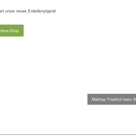
art unser neues Erdedämpfgerät
nline-Shop
Mathias Friedrich beim 