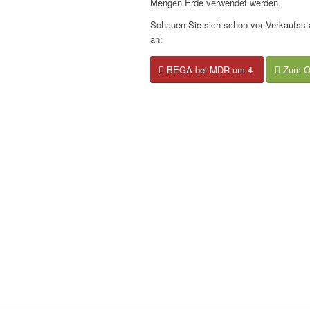
Mengen Erde verwendet werden.
Schauen Sie sich schon vor Verkaufsst
an:
BEGA bei MDR um 4
Zum O