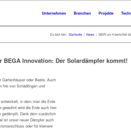
Unternehmen
Branchen
Projekte
Tech
Du bist hier:
Startseite
/
News
/
MDR um 4 berichtet ü
r BEGA Innovation: Der Solardämpfer kommt!
ür Gartenhäuser oder Beete. Auch
n frei von Schädlingen und
 entwickelt, in dem man die Erde
 gewohnt wird die Erde auch hier
e gedämpft. Dank dem zusätzlich
el ist unser neuer Dämpfer auch
tromanschluss oder für kleinere