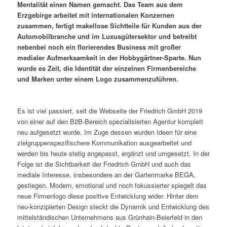
Mentalität einen Namen gemacht. Das Team aus dem
Erzgebirge arbeitet mit internationalen Konzernen
zusammen, fertigt makellose Sichtteile für Kunden aus der
Automobilbranche und im Luxusgütersektor und betreibt
nebenbei noch ein florierendes Business mit großer
medialer Aufmerksamkeit in der Hobbygärtner-Sparte. Nun
wurde es Zeit, die Identität der einzelnen Firmenbereiche
und Marken unter einem Logo zusammenzuführen.
Es ist viel passiert, seit die Webseite der Friedrich GmbH 2019
von einer auf den B2B-Bereich spezialisierten Agentur komplett
neu aufgesetzt wurde. Im Zuge dessen wurden Ideen für eine
zielgruppenspezifischere Kommunikation ausgearbeitet und
werden bis heute stetig angepasst, ergänzt und umgesetzt. In der
Folge ist die Sichtbarkeit der Friedrich GmbH und auch das
mediale Interesse, insbesondere an der Gartenmarke BEGA,
gestiegen. Modern, emotional und noch fokussierter spiegelt das
neue Firmenlogo diese positive Entwicklung wider. Hinter dem
neu-konzipierten Design steckt die Dynamik und Entwicklung des
mittelständischen Unternehmens aus Grünhain-Beierfeld in den